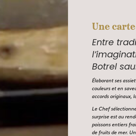
Une carte
Entre trad
l’imagina
Botrel sa
Élaborant ses assiet
couleurs et en saveu
accords originaux, l
Le Chef sélectionne
surprise est au rend
poissons entiers fra
de fruits de mer. U