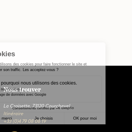
Cookies
Nous utilisons des cookies pour faire fonctionner le site et
analyser son traffic. Les acceptez-vous ?
Voici pourquoi nous utilisons des cookies.
Nous trouver
Voici nos cookies !
Partage de données avec Google
La Croisette, 73120 Courchevel
Consentements certifiés par
Itinéraire
Non merci
Je choisis
OK pour moi
+33 (0)4 79 08 06 19
Axeptio consent
Plateforme de Gestion du Consentement : Personnalisez vo